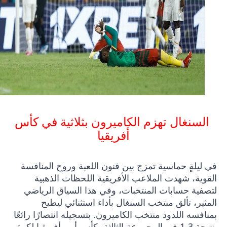
السنغال تهزم الكاميرون بثلاثية في كأس
أفريقيا
في ليلةٍ حماسية تمزج بين فنون اللعبة وروح المنافسة
القوية، شهدت الملاعب الأفريقية اللحظات الذهبية
لتصفية حسابات المنتخبات، وفي هذا السياق الرياضي
المثير، تألق منتخب السنغال بأداء استثنائي ليطيح
بمنافسه اللدود منتخب الكاميرون. بتسجيله انتصارًا رائعًا
بنتيجة 3-1 في المجموعة الثالثة بكأس أمم أفريقيا لكرة