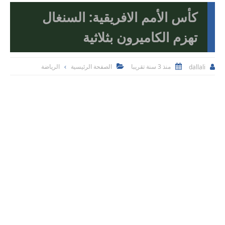
كأس الأمم الافريقية: السنغال
تهزم الكاميرون بثلاثية
منذ 3 سنة تقريبا
الصفحة الرئيسية
الرياضة
dallali


