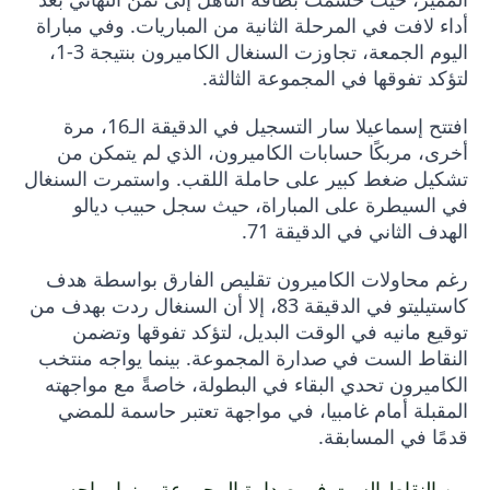
أداء لافت في المرحلة الثانية من المباريات. وفي مباراة
اليوم الجمعة، تجاوزت السنغال الكاميرون بنتيجة 3-1،
لتؤكد تفوقها في المجموعة الثالثة.
افتتح إسماعيلا سار التسجيل في الدقيقة الـ16، مرة
أخرى، مربكًا حسابات الكاميرون، الذي لم يتمكن من
تشكيل ضغط كبير على حاملة اللقب. واستمرت السنغال
في السيطرة على المباراة، حيث سجل حبيب ديالو
الهدف الثاني في الدقيقة 71.
رغم محاولات الكاميرون تقليص الفارق بواسطة هدف
كاستيليتو في الدقيقة 83، إلا أن السنغال ردت بهدف من
توقيع مانيه في الوقت البديل
لتؤكد تفوقها وتضمن
،
النقاط الست في صدارة المجموعة. بينما يواجه منتخب
الكاميرون تحدي البقاء في البطولة، خاصةً مع مواجهته
المقبلة أمام غامبيا، في مواجهة تعتبر حاسمة للمضي
قدمًا في المسابقة.
من النقاط الست في صدارة المجموعة. بينما يواجه