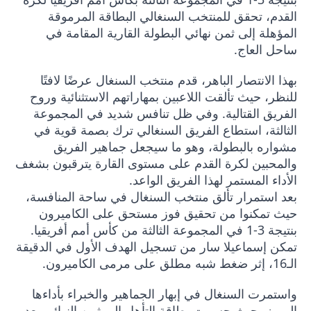
القدم، تحقق للمنتخب السنغالي البطاقة المرموقة
المؤهلة إلى ثمن نهائي البطولة القارية المقامة في
ساحل العاج.
بهذا الانتصار الباهر، قدم منتخب السنغال عرضًا لافتًا
للنظر، حيث تألقت اللاعبين بمهاراتهم الاستثنائية وروح
الفريق القتالية. وفي ظل تنافس شديد في المجموعة
الثالثة، استطاع الفريق السنغالي ترك بصمة قوية في
مشواره بالبطولة، وهو ما سيجعل جماهير الفريق
والمحبين لكرة القدم على مستوى القارة يترقبون بشغف
الأداء المستمر لهذا الفريق الواعد.
بعد استمرار تألق منتخب السنغال في ساحة المنافسة،
حيث تمكنوا من تحقيق فوز مستحق على الكاميرون
بنتيجة 3-1 في المجموعة الثالثة من كأس أمم أفريقيا.
تمكن إسماعيلا سار من تسجيل الهدف الأول في الدقيقة
الـ16، إثر ضغط شبه مطلق على مرمى الكاميرون.
واستمرت السنغال في إبهار الجماهير والخبراء بأداءها
المميز، حيث حسمت بطاقة التأهل إلى ثمن النهائي بعد