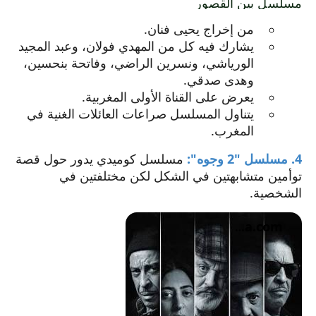
مسلسل بين القصور
الرابط
من إخراج يحيى فنان.
في
يشارك فيه كل من المهدي فولان، وعبد المجيد
نافذة
الورياشي، ونسرين الراضي، وفاتحة بنحسين،
جديدة.
وهدى صدقي.
يعرض على القناة الأولى المغربية.
يتناول المسلسل صراعات العائلات الغنية في
المغرب.
4. مسلسل "2 وجوه":
مسلسل كوميدي يدور حول قصة
توأمين متشابهتين في الشكل لكن مختلفتين في
الشخصية.
elcinema.com