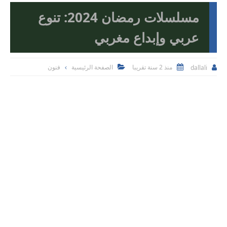
مسلسلات رمضان 2024: تنوع
عربي وإبداع مغربي
منذ 2 سنة تقريبا
الصفحة الرئيسية
فنون
dallali


