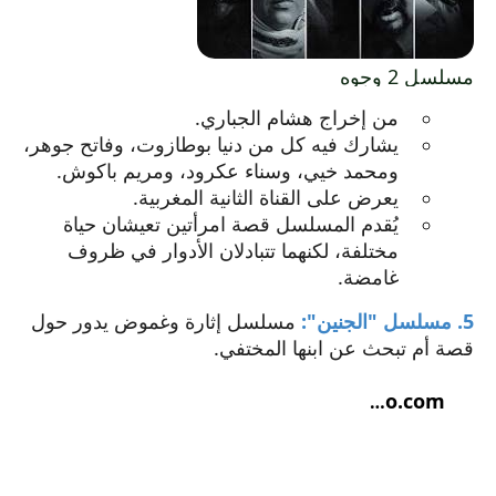
يفتح
مسلسل 2 وجوه
الرابط
من إخراج هشام الجباري.
في
يشارك فيه كل من دنيا بوطازوت، وفاتح جوهر،
نافذة
ومحمد خيي، وسناء عكرود، ومريم باكوش.
جديدة.
يعرض على القناة الثانية المغربية.
يُقدم المسلسل قصة امرأتين تعيشان حياة
مختلفة، لكنهما تتبادلان الأدوار في ظروف
غامضة.
5. مسلسل "الجنين":
مسلسل إثارة وغموض يدور حول
قصة أم تبحث عن ابنها المختفي.
ar.lesiteinfo.com