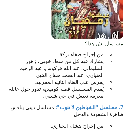
يفتح
مسلسل آش هذا؟
الرابط
من إخراج صفاء بركة.
في
يشارك فيه كل من سعاد خويي، زهور
نافذة
السليماني، عبد الله فركوس، عبد الرحيم
جديدة.
المنياري، عبد الصمد مفتاح الخير.
يعرض على القناة الثانية المغربية.
يُقدم المسلسل قصة كوميدية تدور حول عائلة
مغربية تعيش في حي شعبي.
7. مسلسل "الشياطين لا تتوب":
مسلسل ديني يناقش
ظاهرة الشعوذة والدجل.
من إخراج هشام الجباري.