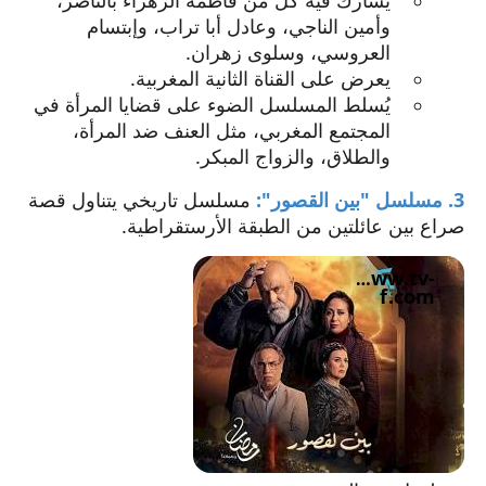
يشارك فيه كل من فاطمة الزهراء بالناصر،
نافذة
وأمين الناجي، وعادل أبا تراب، وإبتسام
جديدة.
العروسي، وسلوى زهران.
يعرض على القناة الثانية المغربية.
يُسلط المسلسل الضوء على قضايا المرأة في
المجتمع المغربي، مثل العنف ضد المرأة،
والطلاق، والزواج المبكر.
3. مسلسل "بين القصور":
مسلسل تاريخي يتناول قصة
صراع بين عائلتين من الطبقة الأرستقراطية.
www.tv-
f.com
يفتح