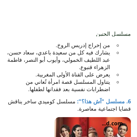
يفتح
مسلسل الجنين
الرابط
من إخراج إدريس الروخ.
في
يشارك فيه كل من سعيدة باعدي، سعاد حسن،
نافذة
عبد اللطيف الخمولي، وأيوب أبو النصر، فاطمة
جديدة.
الزهراء قنبوع.
يعرض على القناة الأولى المغربية.
يتناول المسلسل قصة امرأة تُعاني من
اضطرابات نفسية بعد فقدانها لطفلها.
6. مسلسل "آش هذا؟":
مسلسل كوميدي ساخر يناقش
قضايا اجتماعية معاصرة.
almashhad.com