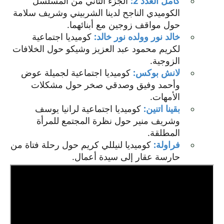
كامل العدد 2:
الجزء الثاني من المسلسل
الكوميدي الناجح لدينا الشربيني وشريف سلامة
حول مواقف زوجين مع أبنائهما.
خالد نور وولده نور خالد:
كوميديا اجتماعية
لكريم محمود عبد العزيز وشيكو حول الخلافات
الزوجية.
لانش بوكس:
كوميديا اجتماعية لجميلة عوض
وأحمد وفيق وصدقي صخر حول مشكلات
الأمهات.
بقينا اتنين:
كوميديا اجتماعية لرانيا يوسف
وشريف منير حول نظرة المجتمع للمرأة
المطلقة.
فراولة:
كوميديا لنيللي كريم حول رحلة فتاة من
حارسة عقار إلى سيدة أعمال.